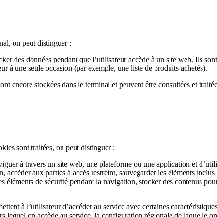
nal, on peut distinguer :
ker des données pendant que l’utilisateur accède à un site web. Ils sont
teur à une seule occasion (par exemple, une liste de produits achetés).
ont encore stockées dans le terminal et peuvent être consultées et traité
kies sont traitées, on peut distinguer :
viguer à travers un site web, une plateforme ou une application et d’util
sion, accéder aux parties à accès restreint, sauvegarder les éléments i
des éléments de sécurité pendant la navigation, stocker des contenus pour
ttent à l’utilisateur d’accéder au service avec certaines caractéristiques
rs lequel on accède au service, la configuration régionale de laquelle on