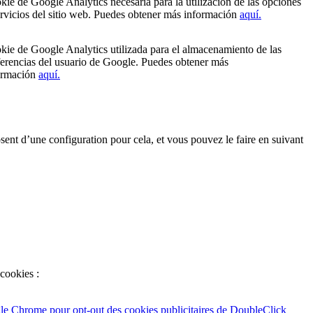
kie de Google Analytics necesaria para la utilización de las opciones
ervicios del sitio web. Puedes obtener más información
aquí.
kie de Google Analytics utilizada para el almacenamiento de las
ferencias del usuario de Google. Puedes obtener más
ormación
aquí.
sent d’une configuration pour cela, et vous pouvez le faire en suivant
 cookies :
le Chrome pour opt-out des cookies publicitaires de DoubleClick