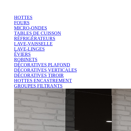
HOTTES
FOURS
MICRO-ONDES
TABLES DE CUISSON
RÉFRIGÉRATEURS
LAVE-VAISSELLE
LAVE-LINGES
ÉVIERS
ROBINETS
DÉCORATIVES PLAFOND
DÉCORATIVES VERTICALES
DÉCORATIVES TIROIR
HOTTES ENCASTREMENT
GROUPES FILTRANTS