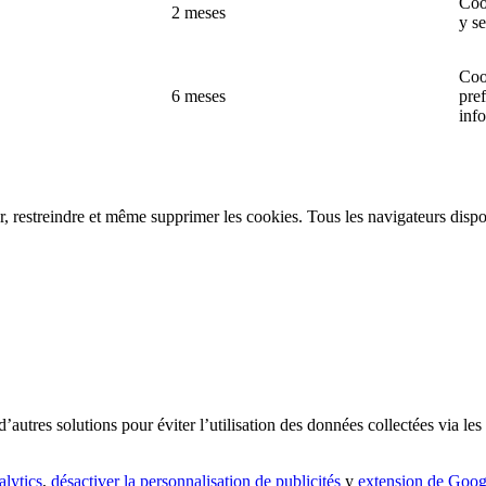
Coo
2 meses
y s
Coo
6 meses
pre
inf
, restreindre et même supprimer les cookies. Tous les navigateurs dispo
autres solutions pour éviter l’utilisation des données collectées via les
lytics
,
désactiver la personnalisation
de publicités
y
extension de Goog