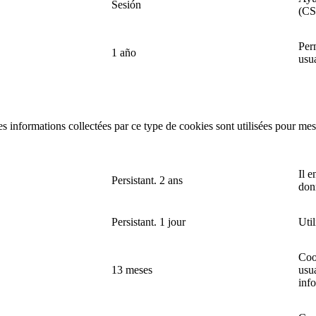
Sesión
(CS
Perm
1 año
usu
es informations collectées par ce type de cookies sont utilisées pour mes
Il e
Persistant. 2 ans
donn
Persistant. 1 jour
Uti
Coo
13 meses
usu
inf