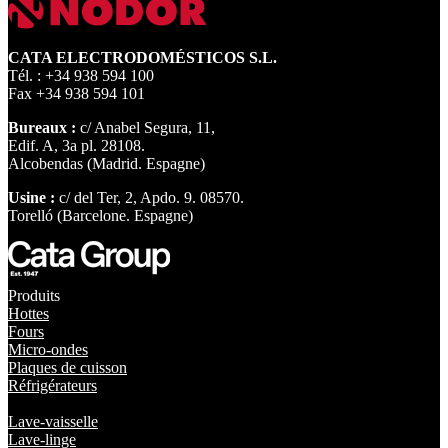
CATA ELECTRODOMÉSTICOS S.L.
Tél. : +34 938 594 100
Fax +34 938 594 101
Bureaux :
c/ Anabel Segura, 11,
Edif. A, 3a pl. 28108.
Alcobendas (Madrid. Espagne)
Usine :
c/ del Ter, 2, Apdo. 9. 08570.
Torelló (Barcelone. Espagne)
Produits
Hottes
Fours
Micro-ondes
Plaques de cuisson
Réfrigérateurs
Lave-vaisselle
Lave-linge