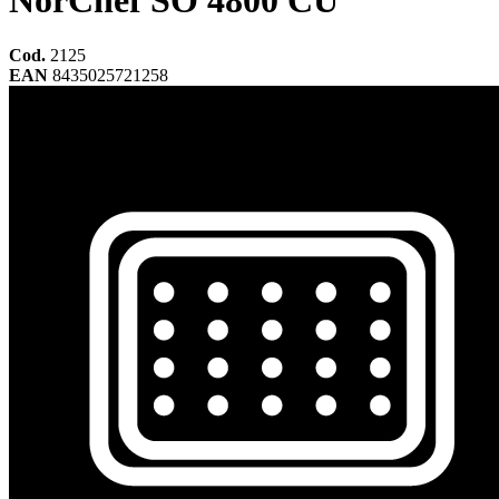
NorChef SO 4800 CU
Cod.
2125
EAN
8435025721258