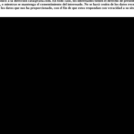
trónico a la dirección cata@cata.com. En todo caso, los interesados tienen el derecho de pres
, o mientras se mantenga el consentimiento del interesado. No se hará cesión de los datos r
los datos que nos ha proporcionado, con el fin de que estos respondan con veracidad a su si