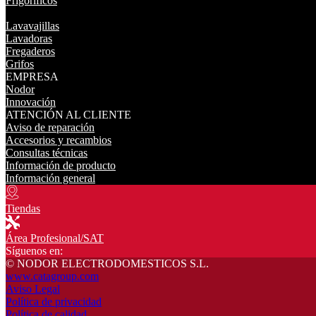
Frigoríficos
Lavavajillas
Lavadoras
Fregaderos
Grifos
EMPRESA
Nodor
Innovación
ATENCIÓN AL CLIENTE
Aviso de reparación
Accesorios y recambios
Consultas técnicas
Información de producto
Información general
Tiendas
Área Profesional/SAT
Síguenos en:
© NODOR ELECTRODOMESTICOS S.L.
www.catagroup.com
Aviso Legal
Política de privacidad
Política de calidad