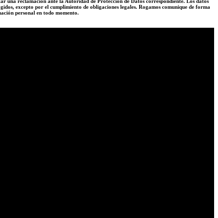
entar una reclamación ante la Autoridad de Protección de Datos correspondiente. Los datos
ecogidos, excepto por el cumplimiento de obligaciones legales. Rogamos comunique de forma
tuación personal en todo momento.