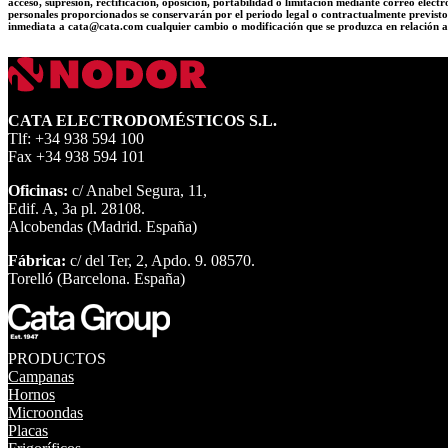
acceso, supresión, rectificación, oposición, portabilidad o limitación mediante correo elec
personales proporcionados se conservarán por el periodo legal o contractualmente previsto
inmediata a cata@cata.com cualquier cambio o modificación que se produzca en relación a 
CATA ELECTRODOMÉSTICOS S.L.
Tlf: +34 938 594 100
Fax +34 938 594 101
Oficinas:
c/ Anabel Segura, 11,
Edif. A, 3a pl. 28108.
Alcobendas (Madrid. España)
Fábrica:
c/ del Ter, 2, Apdo. 9. 08570.
Torelló (Barcelona. España)
PRODUCTOS
Campanas
Hornos
Microondas
Placas