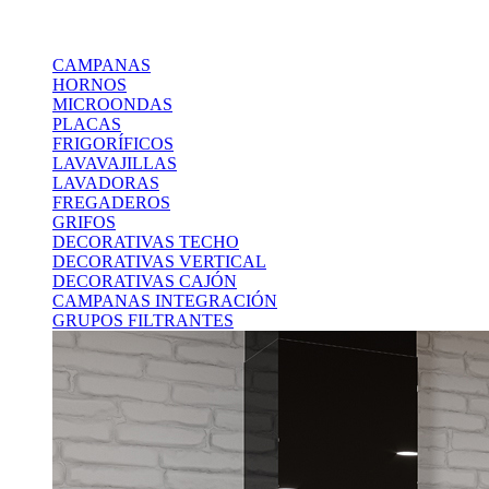
CAMPANAS
HORNOS
MICROONDAS
PLACAS
FRIGORÍFICOS
LAVAVAJILLAS
LAVADORAS
FREGADEROS
GRIFOS
DECORATIVAS TECHO
DECORATIVAS VERTICAL
DECORATIVAS CAJÓN
CAMPANAS INTEGRACIÓN
GRUPOS FILTRANTES