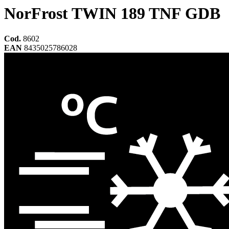
NorFrost TWIN 189 TNF GDB
Cod.
8602
EAN
8435025786028