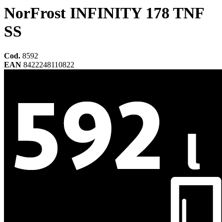
NorFrost INFINITY 178 TNF
SS
Cod.
8592
EAN
8422248110822