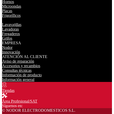
Hornos
Microondas
Placas
Frigoríficos
Lavavajillas
Lavadoras
Fregaderos
Grifos
EMPRESA
Nodor
Innovación
ATENCIÓN AL CLIENTE
Aviso de reparación
Accesorios y recambios
Consultas técnicas
Información de producto
Información general
Tiendas
Área Profesional/SAT
Síguenos en:
© NODOR ELECTRODOMESTICOS S.L.