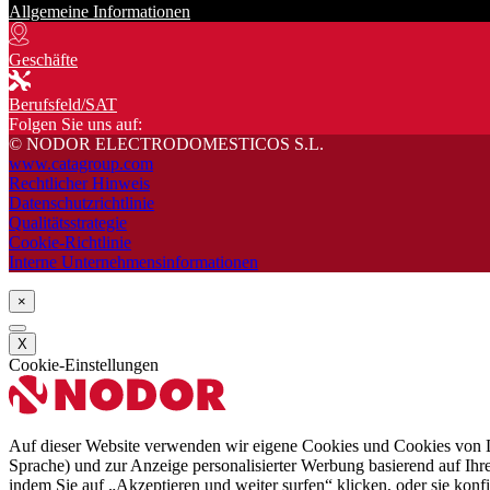
Allgemeine Informationen
Geschäfte
Berufsfeld/SAT
Folgen Sie uns auf:
© NODOR ELECTRODOMESTICOS S.L.
www.catagroup.com
Rechtlicher Hinweis
Datenschutzrichtlinie
Qualitätsstrategie
Cookie-Richtlinie
Interne Unternehmensinformationen
×
X
Cookie-Einstellungen
Auf dieser Website verwenden wir eigene Cookies und Cookies von Drit
Sprache) und zur Anzeige personalisierter Werbung basierend auf Ihren
indem Sie auf „Akzeptieren und weiter surfen“ klicken, oder sie konf