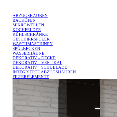
ABZUGSHAUBEN
BACKÖFEN
MIKROWELLEN
KOCHFELDER
KÜHLSCHRÄNKE
GESCHIRRSPÜLER
WASCHMASCHINEN
SPÜLBECKEN
WASSERHÄHNE
DEKORATIV – DECKE
DEKORATIV – VERTIKAL
DEKORATIV – SCHUBLADE
INTEGRIERTE ABZUGSHAUBEN
FILTERELEMENTE