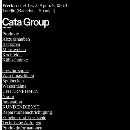
Werk:
c/ del Ter, 2, Apdo. 9. 08570.
Torelló (Barcelona. Spanien)
Produkte
Abzugshauben
Backöfen
Mikrowellen
Kochfelder
Kühlschränke
Geschirrspüler
Waschmaschinen
Spülbecken
Wasserhähne
UNTERNEHMEN
Nodor
Innovation
KUNDENDIENST
Reparaturbenachrichtigung
Zubehör und Ersatzteile
Technische Anfragen
Produktinformationen